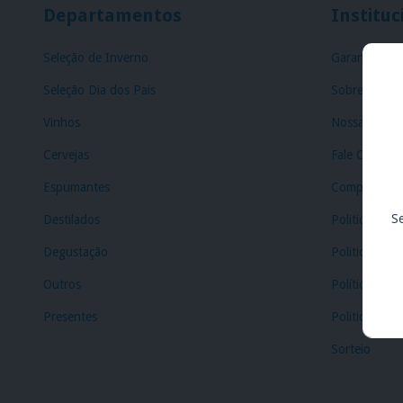
Departamentos
Instituc
Seleção de Inverno
Garantia
Seleção Dia dos Pais
Sobre Nós
Vinhos
Nossas Lojas
Cervejas
Fale Conosc
Espumantes
Compre e Ret
S
Destilados
Politica de T
Degustação
Politica de E
Outros
Política de C
Presentes
Politica de P
Sorteio