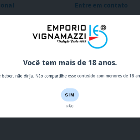
ional
Entre em contato
5511949996063
(11) 2221-0669
atendimento@oemporio.com.
o
Av. General Ataliba Leonel, 
Você tem mais de 18 anos.
ire
e beber, não dirija. Não compartilhe esse conteúdo com menores de 18 an
roca
ntrega
SIM
ookies
NÃO
rivacidade