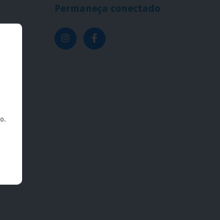
Permaneça conectado
br
2343
o.