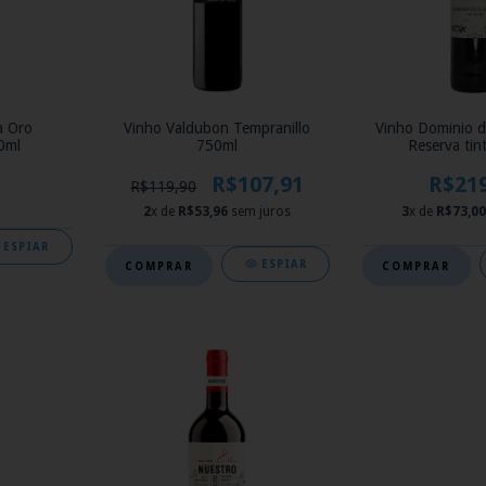
a Oro
Vinho Valdubon Tempranillo
Vinho Dominio d
0ml
750ml
Reserva tin
R$107,91
R$21
R$119,90
2
x de
R$53,96
sem juros
3
x de
R$73,00
ESPIAR
ESPIAR