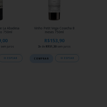
e La Abadesa
Vinho Petit Vega Cosecha 8
to 750ml
meses 750ml
9,00
R$153,90
sem juros
3
x de
R$51,30
sem juros
ESPIAR
ESPIAR