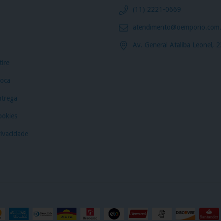
(11) 2221-0669
atendimento@oemporio.com.
o
Av. General Ataliba Leonel, 
ire
roca
ntrega
ookies
rivacidade