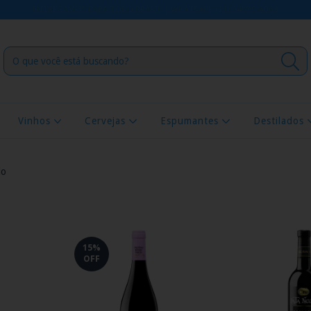
ENTREGAMOS PARA TODO BRASIL | WHATSAPP (11) 94999-6063
Vinhos
Cervejas
Espumantes
Destilados
lo
15
%
OFF