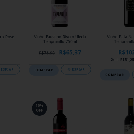
ro Rose
Vinho Faustino Rivero Ulecia
Vinho Pata Ne
Tempranillo 750ml
Tempranill
R$65,37
R$10
R$76,90
2
x de
R$51,25
ESPIAR
ESPIAR
10
%
OFF