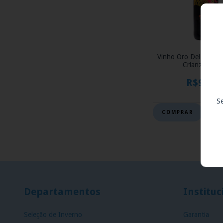
Vinho Oro Del Toro 
Crianza 750m
R$98,90
S
Departamentos
Instituc
Seleção de Inverno
Garantia