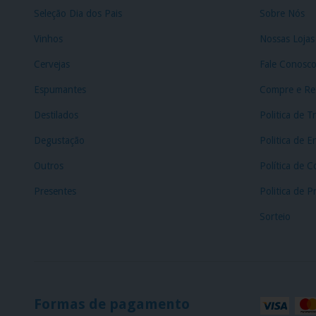
Seleção Dia dos Pais
Sobre Nós
Vinhos
Nossas Lojas
Cervejas
Fale Conosc
Espumantes
Compre e Ret
Destilados
Politica de T
Degustação
Politica de E
Outros
Política de C
Presentes
Politica de P
Sorteio
Formas de pagamento