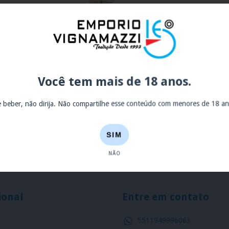
La Mancha
Vinho Nuestro Roble 8 Meses
l
Tempranillo 750ml
Você tem mais de 18 anos.
R$159,90
3
x de
R$53,30
sem juros
e beber, não dirija. Não compartilhe esse conteúdo com menores de 18 an
ESPIAR
ESPIAR
SIM
NÃO
ional
Entre em contato
5511949996063