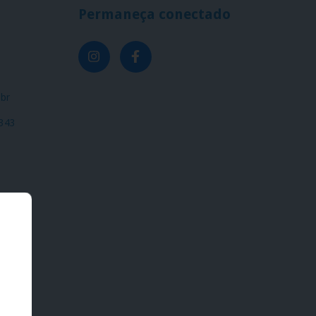
Permaneça conectado
br
2343