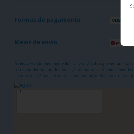
S
Formas de pagamento
Meios de envio
As imagens são meramente ilustrativas. A safra apresentada na 
corresponder ao ano de fabricação do mesmo. Proibida a venda de
menores de 18 anos. Aprecie com moderação. Se beber, não dirij