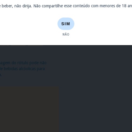
e beber, não dirija. Não compartilhe esse conteúdo com menores de 18 an
SIM
NÃO
imagem do rótulo pode não
 bebidas alcóolicas para
a.