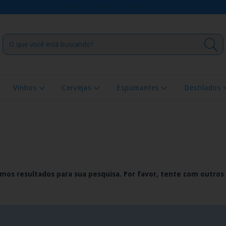
ENTREGAMOS PARA TODO BRASIL | WHATSAPP (11) 94999-6063
Vinhos
Cervejas
Espumantes
Destilados
mos resultados para sua pesquisa. Por favor, tente com outros f