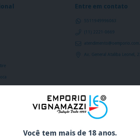
ional
Entre em contato
5511949996063
(11) 2221-0669
atendimento@oemporio.com.
o
Av. General Ataliba Leonel, 
ire
roca
ntrega
ookies
rivacidade
Você tem mais de 18 anos.