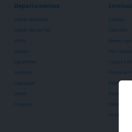
Departamentos
Instituc
Seleção de Inverno
Garantia
Seleção Dia dos Pais
Sobre Nós
Vinhos
Nossas Lojas
Cervejas
Fale Conosc
Espumantes
Compre e Ret
Destilados
Politica de T
Degustação
Politica de E
Outros
Política de C
Presentes
Politica de P
Sorteio