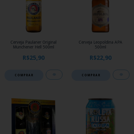
Cerveja Paulaner Original
Cerveja Leopoldina APA
Munchener Hell 500ml
500ml
R$25,90
R$22,90