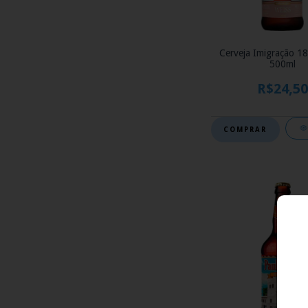
Cerveja Imigração 1
500ml
R$24,50