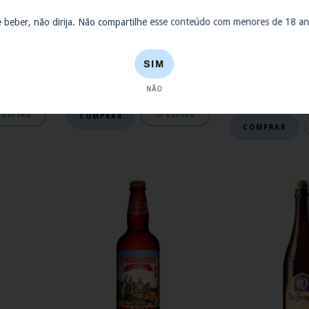
e beber, não dirija. Não compartilhe esse conteúdo com menores de 18 an
Pátio do
Cerveja Paulistânia Capricórnio
Kit Cerveja La Tr
l
500ml
Gfa e 
SIM
R$19,90
R$18
NÃO
3
x de
R$61,33
ESPIAR
ESPIAR