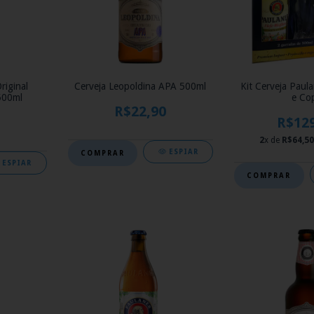
riginal
Cerveja Leopoldina APA 500ml
Kit Cerveja Paula
500ml
e Co
R$22,90
R$12
2
x de
R$64,50
ESPIAR
ESPIAR