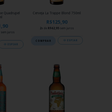
pe Quadrupel
Cerveja La Trappe Blond 750ml
ml
R$125,90
1,90
2
x de
R$62,95
sem juros
sem juros
ESPIAR
ESPIAR