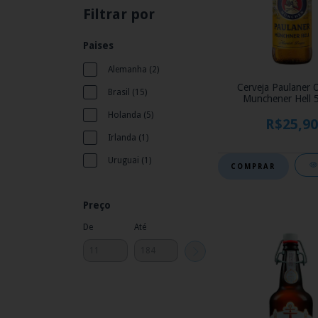
Filtrar por
Paises
Alemanha (2)
Cerveja Paulaner O
Brasil (15)
Munchener Hell 
Holanda (5)
R$25,90
Irlanda (1)
Uruguai (1)
Preço
De
Até