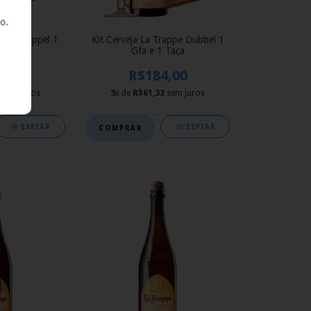
o.
appe Trippel 1
Kit Cerveja La Trappe Dubbel 1
Taça
Gfa e 1 Taça
4,00
R$184,00
sem juros
3
x de
R$61,33
sem juros
ESPIAR
ESPIAR