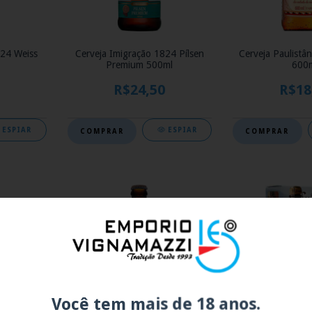
824 Weiss
Cerveja Imigração 1824 Pílsen
Cerveja Paulistâ
Premium 500ml
600
R$24,50
R$18
ESPIAR
ESPIAR
Você tem mais de 18 anos.