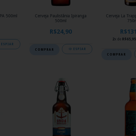
IPA 500ml
Cerveja Paulistânia Ipiranga
Cerveja La Trap
500ml
750
R$24,90
R$13
2
x de
R$65,95
ESPIAR
ESPIAR