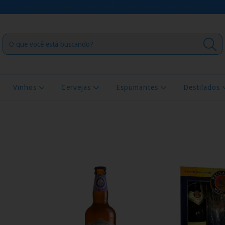
ENTREGAMOS PARA TODO BRASIL | WHATSAPP (11) 94999-6063
Vinhos
Cervejas
Espumantes
Destilados