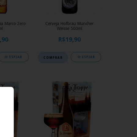
nia Marco Zero
Cerveja Hofbrau Muncher
ml
Weisse 500ml
,90
R$19,90
ESPIAR
ESPIAR