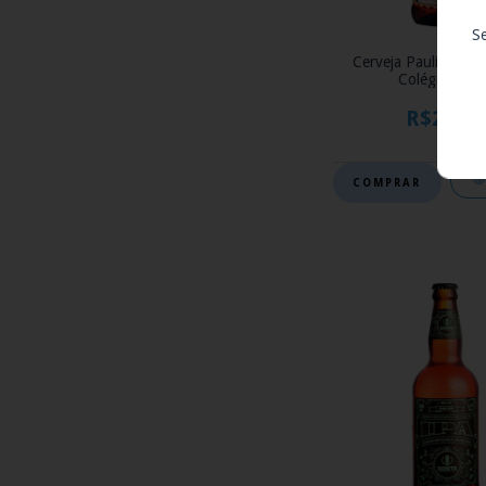
S
Cerveja Paulistânia 
Colégio 500m
R$24,90