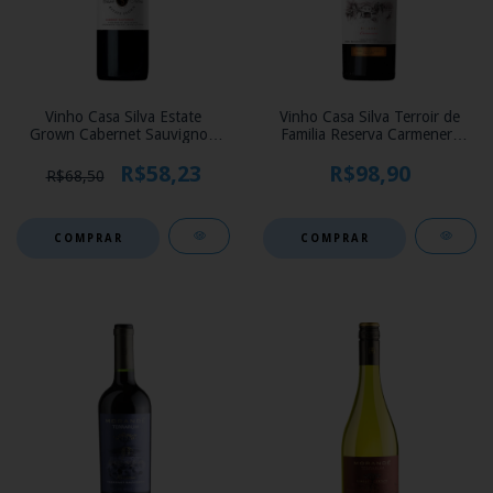
Vinho Casa Silva Estate
Vinho Casa Silva Terroir de
Grown Cabernet Sauvignon
Familia Reserva Carmenere
750ml
750ml
R$58,23
R$98,90
R$68,50