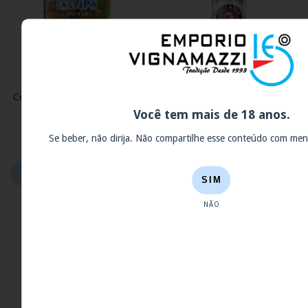
Cerveja Roleta Russa Easy IPA
Cerveja Paulaner Hefe Zero
sem álcool 350ml
Álcool 500ml
Você tem mais de 18 anos.
R$11,00
R$25,90
Se beber, não dirija. Não compartilhe esse conteúdo com me
SIM
NÃO