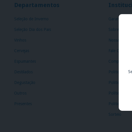
Departamentos
Instituc
Seleção de Inverno
Garantia
Seleção Dia dos Pais
Sobre Nós
Vinhos
Nossas Lojas
Cervejas
Fale Conosc
Espumantes
Compre e Ret
S
Destilados
Politica de T
Degustação
Politica de E
Outros
Política de C
Presentes
Politica de P
Sorteio