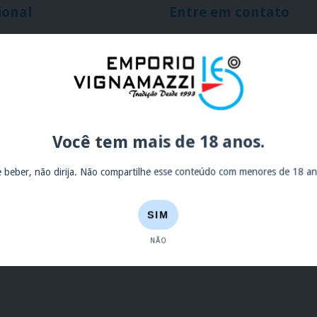
ional
Entre em contato
5511949996063
(11) 2221-0669
atendimento@oemporio.com.
o
Av. General Ataliba Leonel, 
Você tem mais de 18 anos.
ire
e beber, não dirija. Não compartilhe esse conteúdo com menores de 18 an
roca
ntrega
SIM
ookies
NÃO
rivacidade