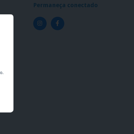
Permaneça conectado
br
2343
o.